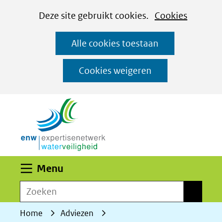
Cookies
Ga
Hier
Deze site gebruikt cookies.
Cookies
instellen
naar
kan
Alle cookies toestaan
de
het
inhoud
gebruik
Cookies weigeren
van
(naar homepage)
cookies
op
deze
website
worden
Uitklappen
Menu
toegestaan
Zoeken
of
Zoeken
geweigerd.
Home
Adviezen