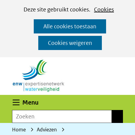
Cookies
Ga
Hier
Deze site gebruikt cookies.
Cookies
instellen
naar
kan
Alle cookies toestaan
de
het
inhoud
gebruik
Cookies weigeren
van
(naar homepage)
cookies
op
deze
website
worden
Uitklappen
Menu
toegestaan
Zoeken
of
Zoeken
geweigerd.
Home
Adviezen