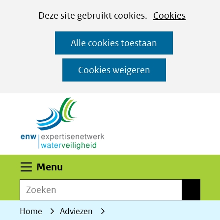
Cookies
Ga
Hier
Deze site gebruikt cookies.
Cookies
instellen
naar
kan
Alle cookies toestaan
de
het
inhoud
gebruik
Cookies weigeren
van
(naar homepage)
cookies
op
deze
website
worden
Uitklappen
Menu
toegestaan
Zoeken
of
Zoeken
geweigerd.
Home
Adviezen