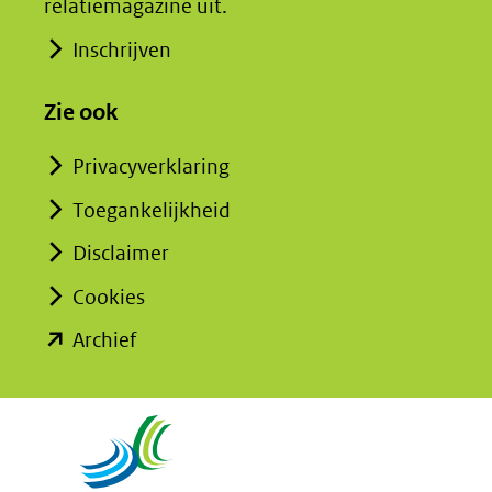
relatiemagazine uit.
Inschrijven
Zie ook
Privacyverklaring
Toegankelijkheid
Disclaimer
Cookies
(opent
Archief
in
nieuw
venster)
(verwijst