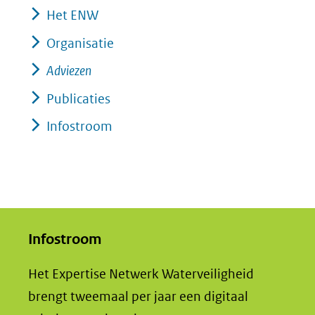
Het ENW
Organisatie
Adviezen
Publicaties
Infostroom
Infostroom
Het Expertise Netwerk Waterveiligheid
brengt tweemaal per jaar een digitaal