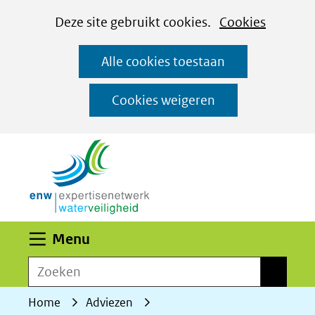
Cookies
Ga
Hier
Deze site gebruikt cookies.
Cookies
instellen
naar
kan
Alle cookies toestaan
de
het
inhoud
gebruik
Cookies weigeren
van
(naar homepage)
cookies
op
deze
website
worden
Uitklappen
Menu
toegestaan
Zoeken
of
Zoeken
geweigerd.
Home
Adviezen