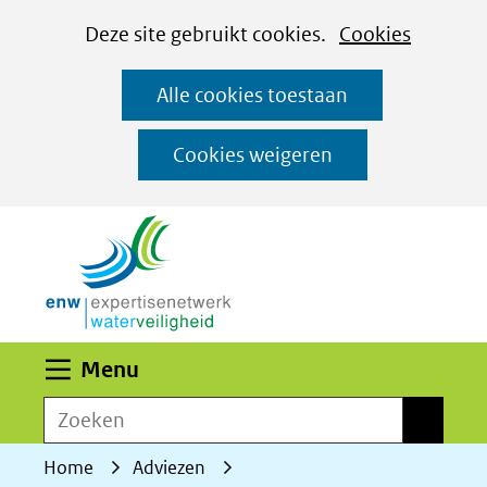
Cookies
Ga
Hier
Deze site gebruikt cookies.
Cookies
instellen
naar
kan
Alle cookies toestaan
de
het
inhoud
gebruik
Cookies weigeren
van
(naar homepage)
cookies
op
deze
website
worden
Uitklappen
Menu
toegestaan
Zoeken
of
Zoeken
geweigerd.
Home
Adviezen