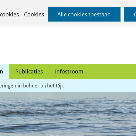
Ga
 cookies.
Cookies
Alle cookies toestaan
naar
de
inhoud
en
Publicaties
Infostroom
ringen in beheer bij het Rijk