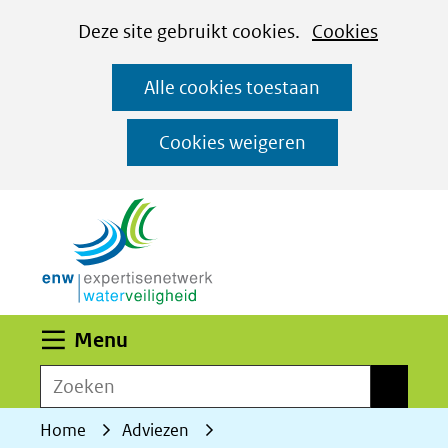
Cookies
Ga
Hier
Deze site gebruikt cookies.
Cookies
instellen
naar
kan
Alle cookies toestaan
de
het
inhoud
gebruik
Cookies weigeren
van
(naar homepage)
cookies
op
deze
website
worden
Uitklappen
Menu
toegestaan
Zoeken
of
Zoeken
geweigerd.
Home
Adviezen