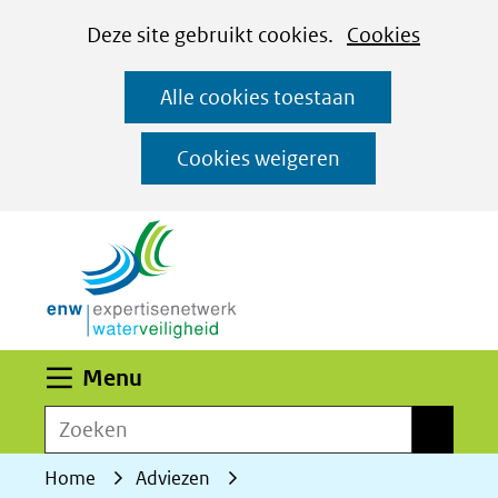
Cookies
Ga
Hier
Deze site gebruikt cookies.
Cookies
instellen
naar
kan
Alle cookies toestaan
de
het
inhoud
gebruik
Cookies weigeren
van
(naar homepage)
cookies
op
deze
website
worden
Uitklappen
Menu
toegestaan
Zoeken
of
Zoeken
geweigerd.
Home
Adviezen