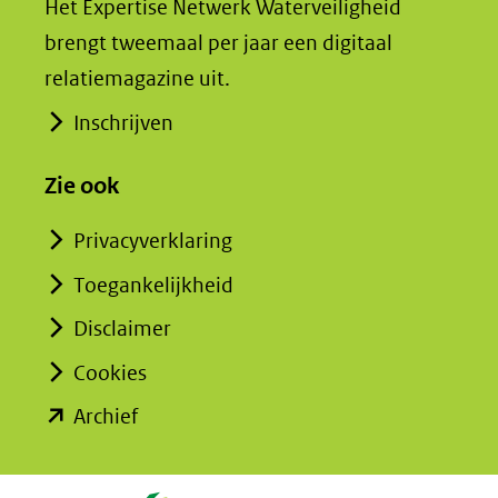
Het Expertise Netwerk Waterveiligheid
brengt tweemaal per jaar een digitaal
relatiemagazine uit.
Inschrijven
Zie ook
Privacyverklaring
Toegankelijkheid
Disclaimer
Cookies
(opent
Archief
in
nieuw