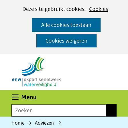
Cookies
Ga
Hier
Deze site gebruikt cookies.
Cookies
instellen
naar
kan
Alle cookies toestaan
de
het
inhoud
gebruik
Cookies weigeren
van
(naar homepage)
cookies
op
deze
website
worden
Uitklappen
Menu
toegestaan
Zoeken
of
Zoeken
geweigerd.
Home
Adviezen