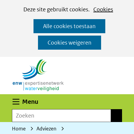
Cookies
Ga
Hier
Deze site gebruikt cookies.
Cookies
instellen
naar
kan
Alle cookies toestaan
de
het
inhoud
gebruik
Cookies weigeren
van
(naar homepage)
cookies
op
deze
website
worden
Uitklappen
Menu
toegestaan
Zoeken
of
Zoeken
geweigerd.
Home
Adviezen