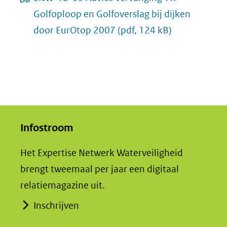
Golfoploop en Golfoverslag bij dijken
door EurOtop 2007
(pdf, 124 kB)
Infostroom
Het Expertise Netwerk Waterveiligheid
brengt tweemaal per jaar een digitaal
relatiemagazine uit.
Inschrijven