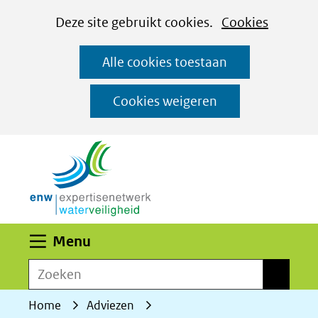
Cookies
Ga
Hier
Deze site gebruikt cookies.
Cookies
instellen
naar
kan
Alle cookies toestaan
de
het
inhoud
gebruik
Cookies weigeren
van
(naar homepage)
cookies
op
deze
website
worden
Uitklappen
Menu
toegestaan
Zoeken
of
Zoeken
geweigerd.
Home
Adviezen