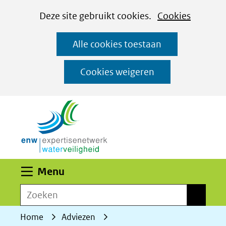
Cookies
Ga
Hier
Deze site gebruikt cookies.
Cookies
instellen
naar
kan
Alle cookies toestaan
de
het
inhoud
gebruik
Cookies weigeren
van
(naar homepage)
cookies
op
deze
website
worden
Uitklappen
Menu
toegestaan
Zoeken
of
Zoeken
geweigerd.
Home
Adviezen