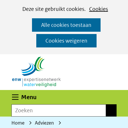
Cookies
Ga
Hier
Deze site gebruikt cookies.
Cookies
instellen
naar
kan
Alle cookies toestaan
de
het
inhoud
gebruik
Cookies weigeren
van
(naar homepage)
cookies
op
deze
website
worden
Uitklappen
Menu
toegestaan
Zoeken
of
Zoeken
geweigerd.
Home
Adviezen