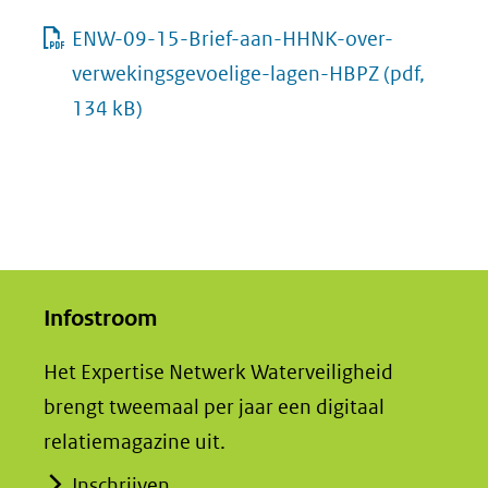
ENW-09-15-Brief-aan-HHNK-over-
verwekingsgevoelige-lagen-HBPZ
(pdf,
134 kB)
Infostroom
Het Expertise Netwerk Waterveiligheid
brengt tweemaal per jaar een digitaal
relatiemagazine uit.
Inschrijven