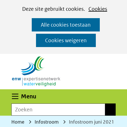
Cookies
Ga
Hier
Deze site gebruikt cookies.
Cookies
instellen
naar
kan
Alle cookies toestaan
de
het
inhoud
gebruik
Cookies weigeren
van
(naar homepage)
cookies
op
deze
website
worden
Uitklappen
Menu
toegestaan
Zoeken
of
Zoeken
geweigerd.
Home
Infostroom
Infostroom juni 2021