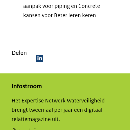
aanpak voor piping en Concrete
kansen voor Beter leren keren
Delen
D
e
Infostroom
l
e
Het Expertise Netwerk Waterveiligheid
n
brengt tweemaal per jaar een digitaal
o
relatiemagazine uit.
p
L