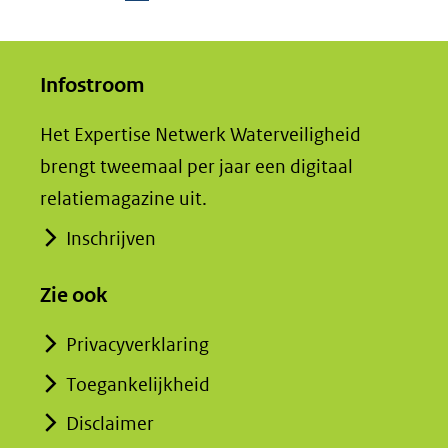
D
e
Infostroom
l
e
Het Expertise Netwerk Waterveiligheid
n
brengt tweemaal per jaar een digitaal
o
relatiemagazine uit.
p
L
Inschrijven
i
Zie ook
n
k
Privacyverklaring
e
Toegankelijkheid
d
I
Disclaimer
n