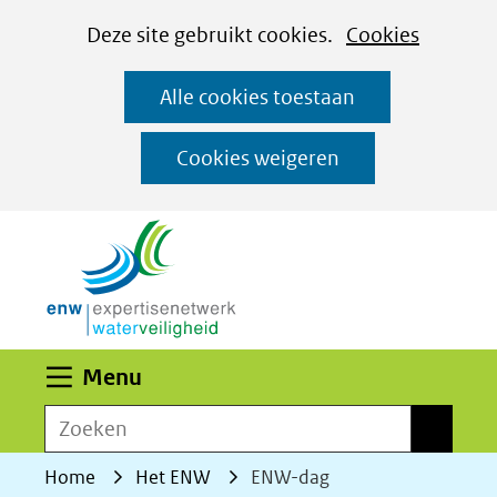
Cookies
Ga
Hier
Deze site gebruikt cookies.
Cookies
instellen
naar
kan
Alle cookies toestaan
de
het
inhoud
gebruik
Cookies weigeren
van
(naar homepage)
cookies
op
deze
website
worden
Uitklappen
Menu
toegestaan
Zoeken
of
Zoeken
geweigerd.
Home
Het ENW
ENW-dag