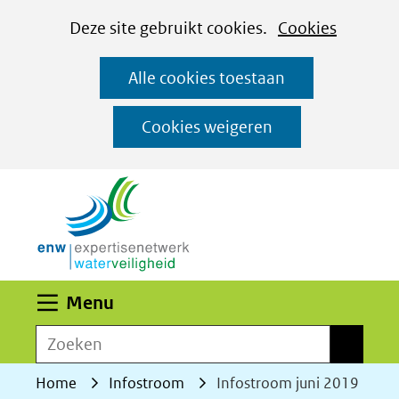
Cookies
Ga
Hier
Deze site gebruikt cookies.
Cookies
instellen
naar
kan
Alle cookies toestaan
de
het
inhoud
gebruik
Cookies weigeren
van
(naar homepage)
cookies
op
deze
website
worden
Uitklappen
Menu
toegestaan
Zoeken
of
Zoeken
geweigerd.
Home
Infostroom
Infostroom juni 2019