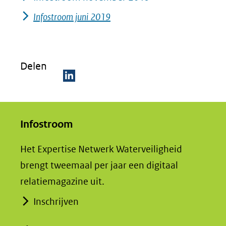
Infostroom juni 2019
Delen
D
e
Infostroom
l
e
Het Expertise Netwerk Waterveiligheid
n
brengt tweemaal per jaar een digitaal
o
relatiemagazine uit.
p
L
Inschrijven
i