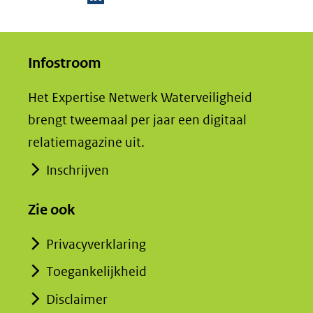
D
e
Infostroom
l
e
Het Expertise Netwerk Waterveiligheid
n
brengt tweemaal per jaar een digitaal
o
relatiemagazine uit.
p
L
Inschrijven
i
Zie ook
n
k
Privacyverklaring
e
Toegankelijkheid
d
I
Disclaimer