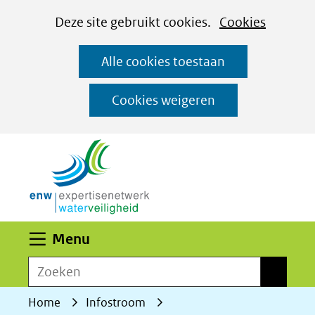
Cookies
Ga
Hier
Deze site gebruikt cookies.
Cookies
instellen
naar
kan
Alle cookies toestaan
de
het
inhoud
gebruik
Cookies weigeren
van
(naar homepage)
cookies
op
deze
website
worden
Uitklappen
Menu
toegestaan
Zoeken
of
Zoeken
geweigerd.
Home
Infostroom