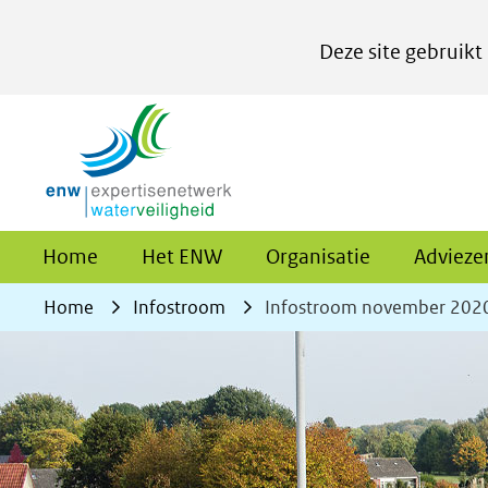
Cookies
Deze site gebruikt
instellen
Hier
(naar homepage)
kan
het
gebruik
van
Home
Het ENW
Organisatie
Advieze
cookies
op
Home
Infostroom
Infostroom november 202
deze
website
worden
toegestaan
of