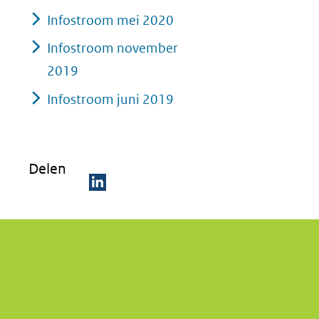
Infostroom mei 2020
Infostroom november
2019
Infostroom juni 2019
Delen
D
e
l
e
n
o