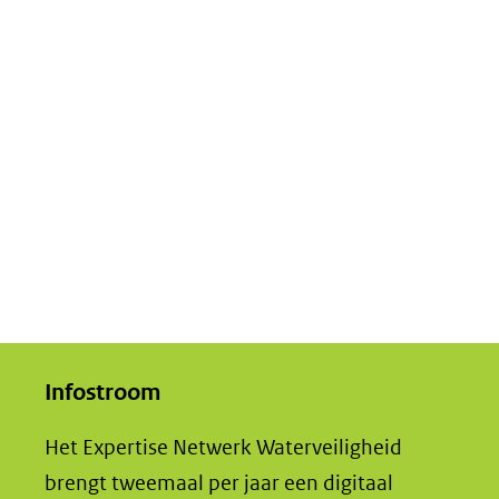
Infostroom
Het Expertise Netwerk Waterveiligheid
brengt tweemaal per jaar een digitaal