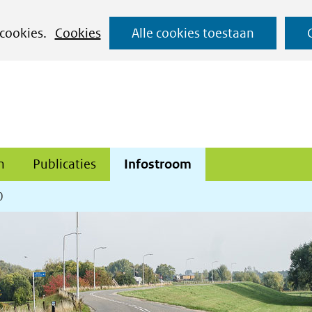
Ga
 cookies.
Cookies
Alle cookies toestaan
naar
de
inhoud
n
Publicaties
Infostroom
0