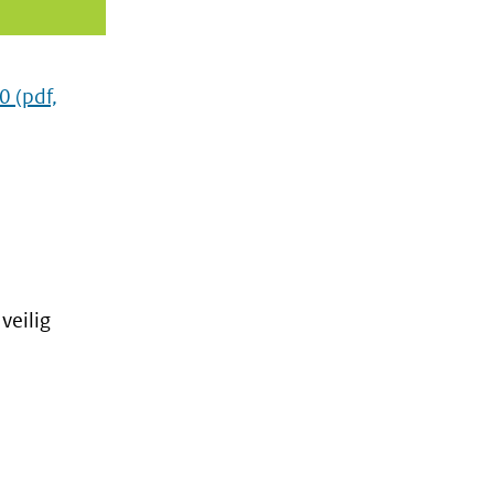
20
(pdf,
veilig